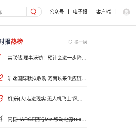
公众号
电子报
客户端
时报
热榜
换一换
美联储:理事沃勒：预计会进一步降息，但必须谨慎行事
旷逸国际就拟收购!河南玖采供应链的51—%权益订立谅解备忘录
机{器}人!走进现实 无人机飞上“风口” | 江西加速竞逐未来产业赛道
闪极
HARGE随行Mini移动电源10000mAh仅79元