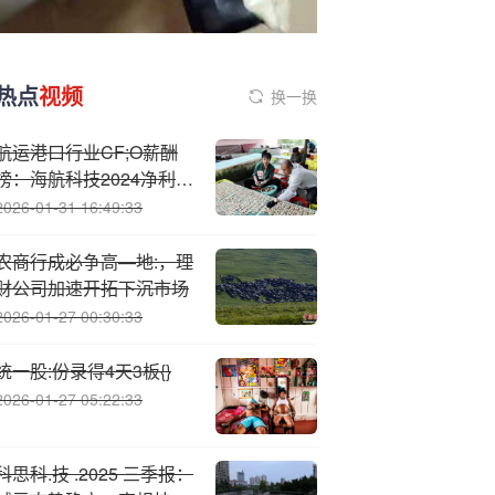
热点
视频
换一换
航运港口行业CF;O薪酬
榜：海航科技2024净利腰
斩 CFO晏勋涨薪至54万
2026-01-31 16:49:33
上榜
农商行成必争高—地:，理
财公司加速开拓下沉市场
2026-01-27 00:30:33
统一股:份录得4天3板{}
2026-01-27 05:22:33
科思科.技 .2025 三季报：