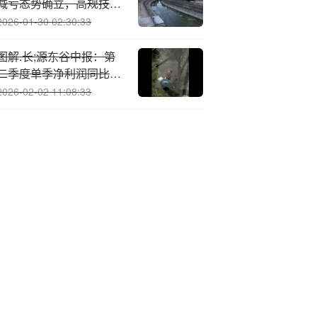
减亏态势确立，高规技术
民用化打开稀缺增长空间
2026-01-30 02:30:33
图解.长;源东谷中报：第
二季度单季净利润同比增
长78.14%
2026-02-02 11:08:33