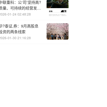
中联重科：公‘司’坚持高?
质量、可持续的经营发展
路线
2026-01-24 02:48:28
华?泰证,券：9月高股息
投资的两条线索
2026-01-30 21:16:28