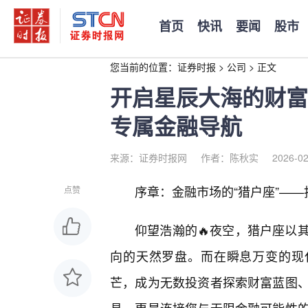
首页
快讯
要闻
股市
您当前的位置：
证券时报
>
公司
>
正文
开启星辰大海的财富
专属金融导航
来源：证券时报网
作者：陈秋实
2026-02
序章：金融市场的“猎户座”—
点赞
仰望浩瀚的🔥夜空，猎户座以
向的天然罗盘。而在瞬息万变的现代
芒，成为无数投资者探索财富蓝图