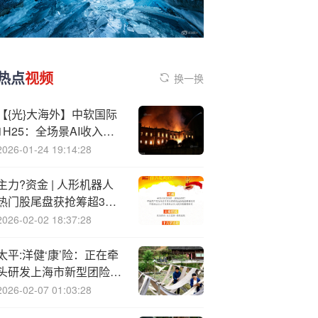
热点
视频
换一换
【{光}大海外】中软国际
1H25：全场景AI收入迅
猛增长，持续推进业务转
2026-01-24 19:14:28
型
主力?资金 | 人形机器人
热门股尾盘获抢筹超3亿
元
2026-02-02 18:37:28
太平:洋健‘康’险：正在牵
头研发上海市新型团险示
范性条款
2026-02-07 01:03:28