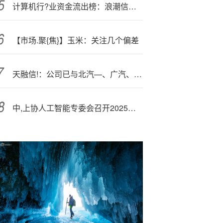
计算机行?业资金流出榜：浪潮信息等36股净流出资金超亿元
【市场.聚{焦}】玉米：关注几个偏差
天融信!：公司已与北汽—、广汽、东风、吉利、上海畅星等行业头部企业建立了深度合作
中,上协人工智能专委会召开2025年第三季度工作会议暨走进南京上市公司活动