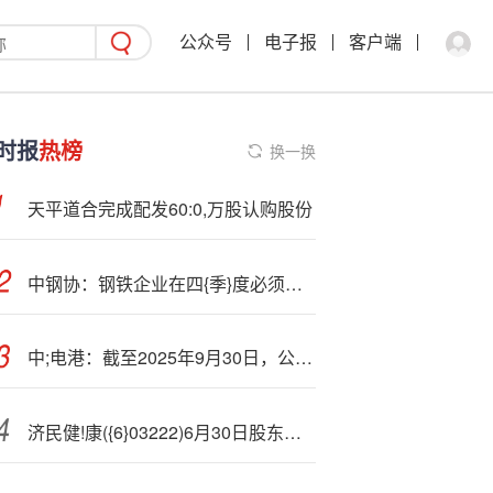
公众号
电子报
客户端
时报
热榜
换一换
天平道合完成配发60:0,万股认购股份
中钢协：钢铁企业在四{季}度必须进一步自律控产降库存 尽最大努力减少低价无序竞争
中;电港：截至2025年9月30日，公司在册股东人数为71150户
济民健!康({6}03222)6月30日股东户数2.81万户，较上期增加1.4%