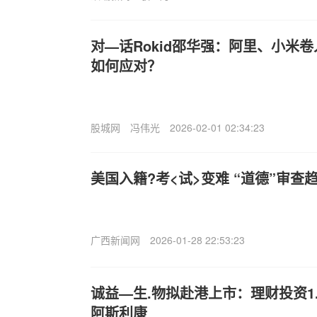
对—话Rokid邵华强：阿里、小米卷入
如何应对？
股城网
冯伟光
2026-02-01 02:34:23
美国入籍?考<试>变难 “道德”审查
广西新闻网
2026-01-28 22:53:23
诚益—生.物拟赴港上市：理财投资1
阿斯利康