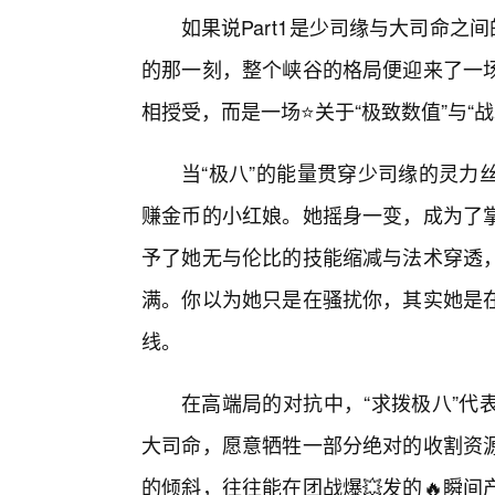
如果说Part1是少司缘与大司命之间
的那一刻，整个峡谷的格局便迎来了一
相授受，而是一场⭐关于“极致数值”与“
当“极八”的能量贯穿少司缘的灵力
赚金币的小红娘。她摇身一变，成为了
予了她无与伦比的技能缩减与法术穿透
满。你以为她只是在骚扰你，其实她是
线。
在高端局的对抗中，“求拨极八”代
大司命，愿意牺牲一部分绝对的收割资
的倾斜，往往能在团战爆💥发的🔥瞬