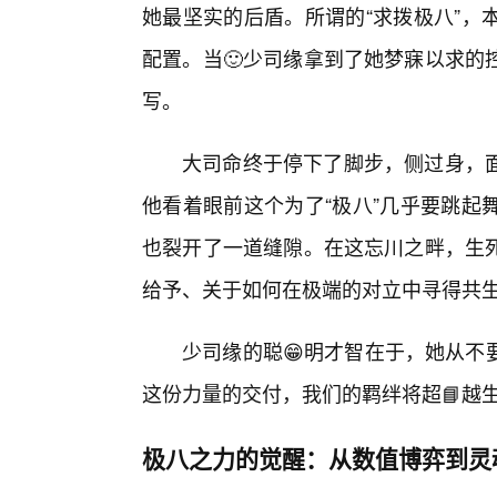
她最坚实的后盾。所谓的“求拨极八”，
配置。当🙂少司缘拿到了她梦寐以求的
写。
大司命终于停下了脚步，侧过身，
他看着眼前这个为了“极八”几乎要跳起
也裂开了一道缝隙。在这忘川之畔，生
给予、关于如何在极端的对立中寻得共
少司缘的聪😁明才智在于，她从不
这份力量的交付，我们的羁绊将超📘越
极八之力的觉醒：从数值博弈到灵