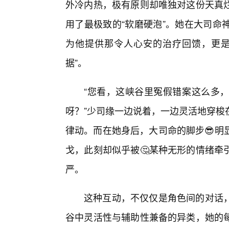
外冷内热，极有原则却唯独对这份天真
用了最极致的“软磨硬泡”。她在大司命
为他提供那令人心安的治疗回馈，更是
据”。
“您看，这峡谷里冤假错案这么多
呀？”少司缘一边说着，一边灵活地穿梭
律动。而在她身后，大司命的脚步😎明
戈，此刻却似乎被🤔某种无形的情绪牵
严。
这种互动，不仅仅是角色间的对话
谷中灵活性与辅助性兼备的异类，她的