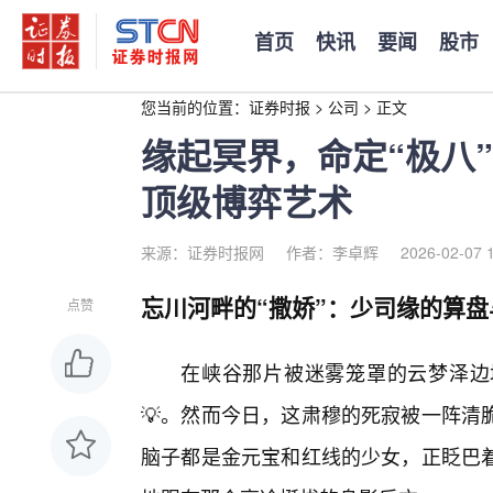
首页
快讯
要闻
股市
您当前的位置：
证券时报
>
公司
>
正文
缘起冥界，命定“极八
顶级博弈艺术
来源：证券时报网
作者：李卓辉
2026-02-07 
忘川河畔的“撒娇”：少司缘的算
点赞
在峡谷那片被迷雾笼罩的云梦泽边
💡。然而今日，这肃穆的死寂被一阵清
脑子都是金元宝和红线的少女，正眨巴