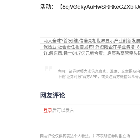
活动：【
8cjVGdkyAuHwSRRkeCZXbTJ
两大全球?首发|维;信诺亮相世界显示产业创新发
保险业:社会责任报告发布! 外资险企在华业务增18
详,解东风.猛士84.7亿元新合资：启辰系高管牵
声明：证券时报力求信息真实、准确，文章提及内
下载“证券时报”官方APP，或关注官方微信公众
网友评论
登录
后可以发言
网友评论仅供其表达个人看法，并不表明证券时报立场