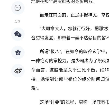
地跟在那个高冷挺拔的身影后方。
而走在前面的，正是手握神戈、掌
分享
“大司命大人，您就行行好，把那‘
音甜得发腻，却带着一丝不达😀目的誓
所谓“极八”，在如今的峡谷玄学中
一种绝对的掌控力，是少司缘为了织就
命而言，这股能量关乎生死平衡，绝非
持，她便能让那些错位的缘分瞬间归位
税”。
这场“讨要”的过程，堪称一场教科